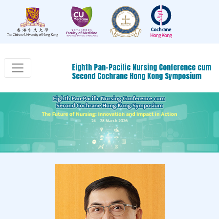
Eighth Pan-Pacific Nursing Conference cum
Second Cochrane Hong Kong Symposium